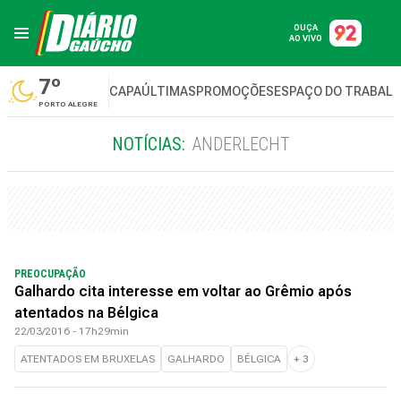
OUÇA
AO VIVO
7º
CAPA
ÚLTIMAS
PROMOÇÕES
ESPAÇO DO TRABAL
PORTO ALEGRE
NOTÍCIAS:
ANDERLECHT
PREOCUPAÇÃO
Galhardo cita interesse em voltar ao Grêmio após
atentados na Bélgica
22/03/2016 - 17h29min
ATENTADOS EM BRUXELAS
GALHARDO
BÉLGICA
+
3