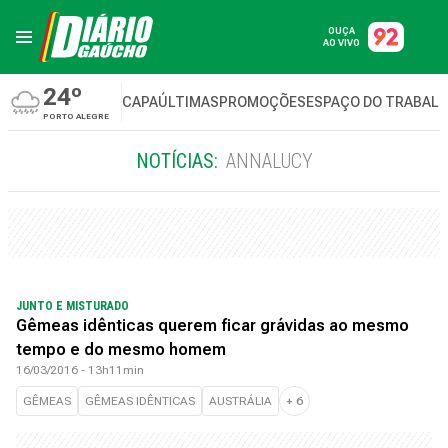
OUÇA
AO VIVO
24º
CAPA
ÚLTIMAS
PROMOÇÕES
ESPAÇO DO TRABAL
PORTO ALEGRE
NOTÍCIAS:
ANNALUCY
JUNTO E MISTURADO
Gêmeas idênticas querem ficar grávidas ao mesmo
tempo e do mesmo homem
16/03/2016 - 13h11min
GÊMEAS
GÊMEAS IDÊNTICAS
AUSTRÁLIA
+
6