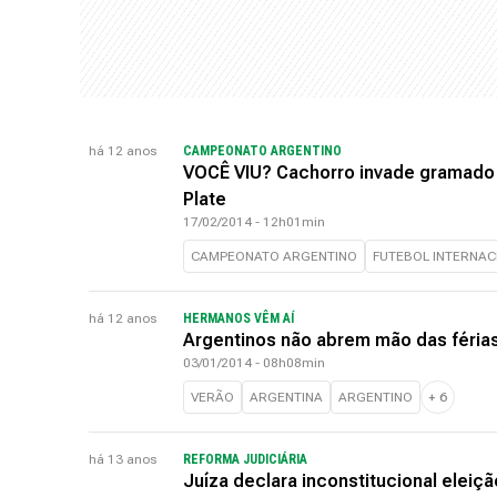
há 12 anos
CAMPEONATO ARGENTINO
VOCÊ VIU? Cachorro invade gramado n
Plate
17/02/2014 - 12h01min
CAMPEONATO ARGENTINO
FUTEBOL INTERNAC
há 12 anos
HERMANOS VÊM AÍ
Argentinos não abrem mão das férias
03/01/2014 - 08h08min
VERÃO
ARGENTINA
ARGENTINO
+
6
há 13 anos
REFORMA JUDICIÁRIA
Juíza declara inconstitucional eleiç