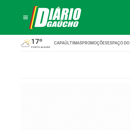
17º
CAPA
ÚLTIMAS
PROMOÇÕES
ESPAÇO DO
PORTO ALEGRE