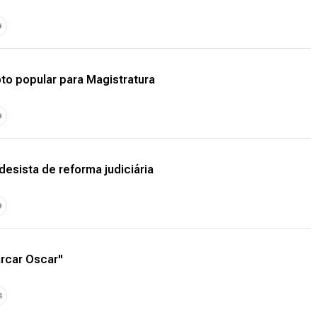
9
to popular para Magistratura
9
desista de reforma judiciária
9
arcar Oscar"
4