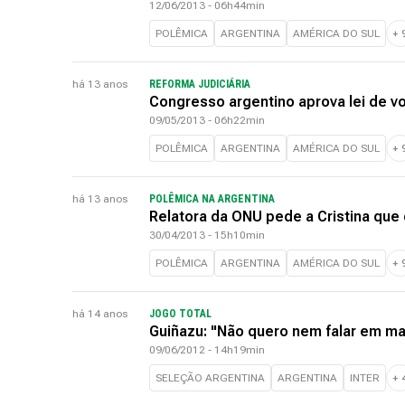
12/06/2013 - 06h44min
POLÊMICA
ARGENTINA
AMÉRICA DO SUL
+
há 13 anos
REFORMA JUDICIÁRIA
Congresso argentino aprova lei de vo
09/05/2013 - 06h22min
POLÊMICA
ARGENTINA
AMÉRICA DO SUL
+
há 13 anos
POLÊMICA NA ARGENTINA
Relatora da ONU pede a Cristina que 
30/04/2013 - 15h10min
POLÊMICA
ARGENTINA
AMÉRICA DO SUL
+
há 14 anos
JOGO TOTAL
Guiñazu: "Não quero nem falar em m
09/06/2012 - 14h19min
SELEÇÃO ARGENTINA
ARGENTINA
INTER
+