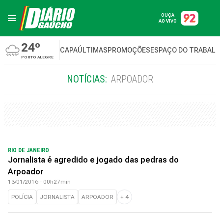
OUÇA
AO VIVO
24º
CAPA
ÚLTIMAS
PROMOÇÕES
ESPAÇO DO TRABAL
PORTO ALEGRE
NOTÍCIAS:
ARPOADOR
RIO DE JANEIRO
Jornalista é agredido e jogado das pedras do
Arpoador
13/01/2016 - 00h27min
POLÍCIA
JORNALISTA
ARPOADOR
+
4