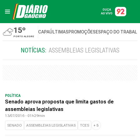
OUÇA
AO VIVO
15º
CAPA
ÚLTIMAS
PROMOÇÕES
ESPAÇO DO TRABAL
PORTO ALEGRE
NOTÍCIAS:
ASSEMBLEIAS LEGISLATIVAS
POLÍTICA
Senado aprova proposta que limita gastos de
assembleias legislativas
13/07/2016 - 01h29min
SENADO
ASSEMBLEIAS LEGISLATIVAS
TCES
+
5