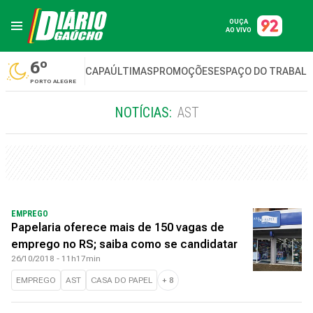
OUÇA
AO VIVO
6º
CAPA
ÚLTIMAS
PROMOÇÕES
ESPAÇO DO TRABAL
PORTO ALEGRE
NOTÍCIAS:
AST
EMPREGO
Papelaria oferece mais de 150 vagas de
emprego no RS; saiba como se candidatar
26/10/2018 - 11h17min
EMPREGO
AST
CASA DO PAPEL
+
8