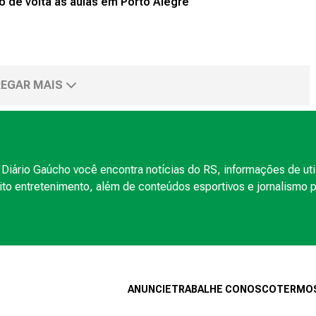
de volta às aulas em Porto Alegre
EGAR MAIS
Diário Gaúcho você encontra notícias do RS, informações de uti
to entretenimento, além de conteúdos esportivos e jornalismo po
ANUNCIE
TRABALHE CONOSCO
TERMOS