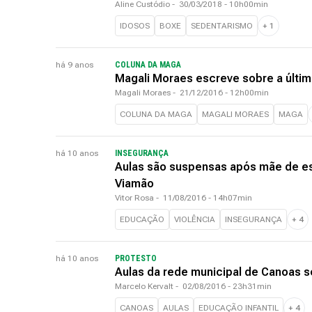
Aline Custódio
-
30/03/2018 - 10h00min
IDOSOS
BOXE
SEDENTARISMO
+
1
há 9 anos
COLUNA DA MAGA
Magali Moraes escreve sobre a últim
Magali Moraes
-
21/12/2016 - 12h00min
COLUNA DA MAGA
MAGALI MORAES
MAGA
há 10 anos
INSEGURANÇA
Aulas são suspensas após mãe de es
Viamão
Vitor Rosa
-
11/08/2016 - 14h07min
EDUCAÇÃO
VIOLÊNCIA
INSEGURANÇA
+
4
há 10 anos
PROTESTO
Aulas da rede municipal de Canoas s
Marcelo Kervalt
-
02/08/2016 - 23h31min
CANOAS
AULAS
EDUCAÇÃO INFANTIL
+
4