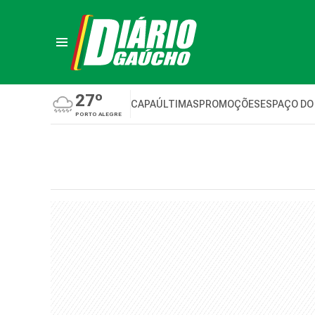
27º
CAPA
ÚLTIMAS
PROMOÇÕES
ESPAÇO DO
PORTO ALEGRE