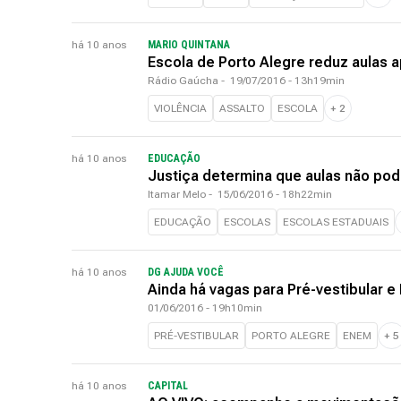
há 10 anos
MARIO QUINTANA
Escola de Porto Alegre reduz aulas 
Rádio Gaúcha
-
19/07/2016 - 13h19min
VIOLÊNCIA
ASSALTO
ESCOLA
+
2
há 10 anos
EDUCAÇÃO
Justiça determina que aulas não p
Itamar Melo
-
15/06/2016 - 18h22min
EDUCAÇÃO
ESCOLAS
ESCOLAS ESTADUAIS
há 10 anos
DG AJUDA VOCÊ
Ainda há vagas para Pré-vestibular e
01/06/2016 - 19h10min
PRÉ-VESTIBULAR
PORTO ALEGRE
ENEM
+
5
há 10 anos
CAPITAL