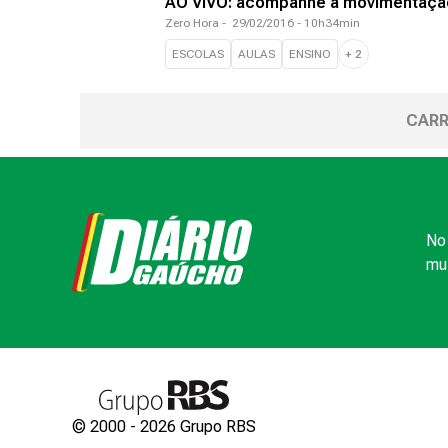
AO VIVO: acompanhe a movimentação 
Zero Hora
-
29/02/2016 - 10h34min
ESCOLAS
AULAS
ENSINO
+
2
CARR
No 
mui
© 2000 -
2026
Grupo RBS