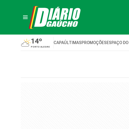
14º
CAPA
ÚLTIMAS
PROMOÇÕES
ESPAÇO DO
PORTO ALEGRE