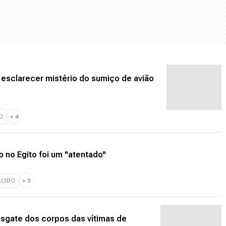
esclarecer mistério do sumiço de avião
O
+
4
o no Egito foi um "atentado"
ECIDO
+
3
esgate dos corpos das vítimas de