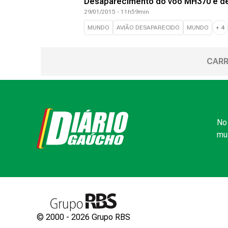
Desaparecimento do voo MH370 é de
29/01/2015 - 11h59min
MUNDO
AVIÃO DESAPARECIDO
MUNDO
+
4
CARR
No 
mui
© 2000 -
2026
Grupo RBS