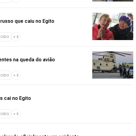
 russo que caiu no Egito
ECIDO
+
3
entes na queda do avião
ECIDO
+
3
 cai no Egito
ECIDO
+
3