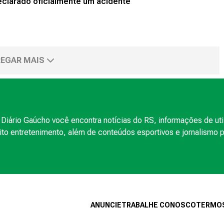
clarado oficialmente um acidente
EGAR MAIS
Diário Gaúcho você encontra notícias do RS, informações de uti
to entretenimento, além de conteúdos esportivos e jornalismo po
ANUNCIE
TRABALHE CONOSCO
TERMOS