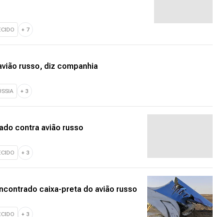
ECIDO
+
7
avião russo, diz companhia
ÚSSIA
+
3
ado contra avião russo
ECIDO
+
3
ncontrado caixa-preta do avião russo
ECIDO
+
3