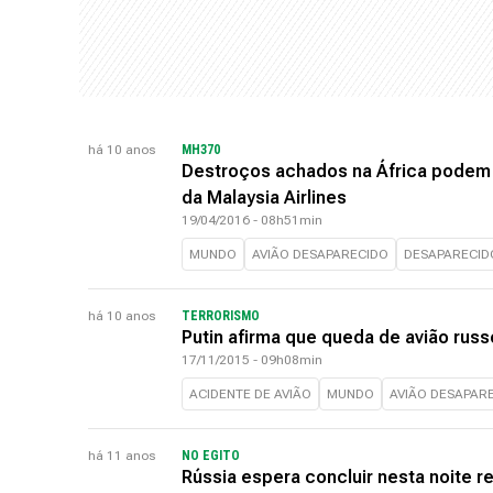
há 10 anos
MH370
Destroços achados na África podem 
da Malaysia Airlines
19/04/2016 - 08h51min
MUNDO
AVIÃO DESAPARECIDO
DESAPARECID
há 10 anos
TERRORISMO
Putin afirma que queda de avião russ
17/11/2015 - 09h08min
ACIDENTE DE AVIÃO
MUNDO
AVIÃO DESAPAR
há 11 anos
NO EGITO
Rússia espera concluir nesta noite r