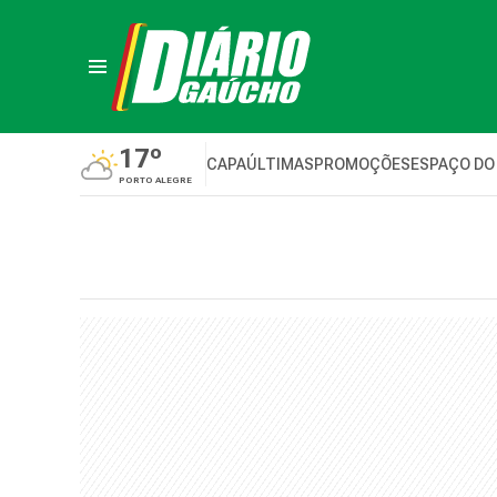
17º
CAPA
ÚLTIMAS
PROMOÇÕES
ESPAÇO DO
PORTO ALEGRE