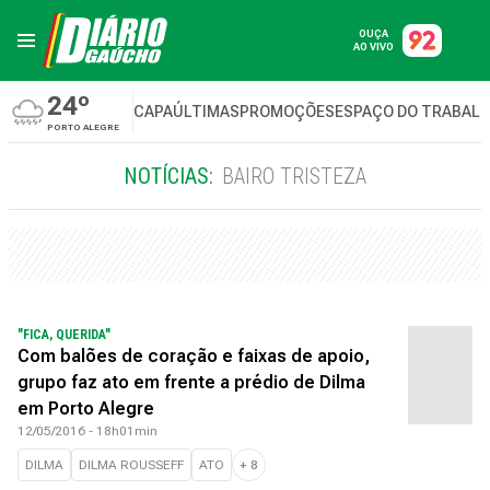
OUÇA
AO VIVO
24º
CAPA
ÚLTIMAS
PROMOÇÕES
ESPAÇO DO TRABAL
PORTO ALEGRE
NOTÍCIAS:
BAIRO TRISTEZA
"FICA, QUERIDA"
Com balões de coração e faixas de apoio,
grupo faz ato em frente a prédio de Dilma
em Porto Alegre
12/05/2016 - 18h01min
DILMA
DILMA ROUSSEFF
ATO
+
8