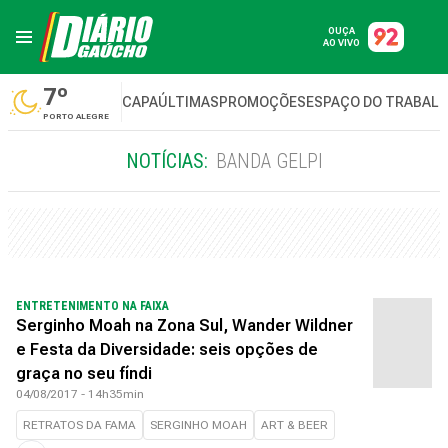
OUÇA
AO VIVO
7º
CAPA
ÚLTIMAS
PROMOÇÕES
ESPAÇO DO TRABAL
PORTO ALEGRE
NOTÍCIAS:
BANDA GELPI
ENTRETENIMENTO NA FAIXA
Serginho Moah na Zona Sul, Wander Wildner
e Festa da Diversidade: seis opções de
graça no seu fíndi
04/08/2017 - 14h35min
RETRATOS DA FAMA
SERGINHO MOAH
ART & BEER