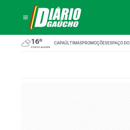
16º
CAPA
ÚLTIMAS
PROMOÇÕES
ESPAÇO DO
PORTO ALEGRE