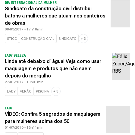
DIA INTERNACIONAL DA MULHER
Sindicato da construção civil distribui
batons a mulheres que atuam nos canteiros
de obras
08/03/2017 - 17h10min
STICC
CONSTRUÇÃO CIVIL
SINDICATO
+
3
LADY BELEZA
Linda até debaixo d´água! Veja como usar
maquiagem e produtos que não saem
depois do mergulho
27/01/2017 - 10h01min
LADY
VERÃO
PISCINA
+
8
LADY
VÍDEO: Confira 5 segredos de maquiagem
para mulheres acima dos 50
01/07/2016 - 13h11min