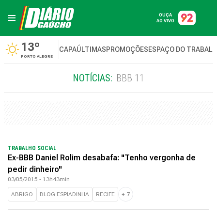
OUÇA
AO VIVO
13º
CAPA
ÚLTIMAS
PROMOÇÕES
ESPAÇO DO TRABAL
PORTO ALEGRE
NOTÍCIAS:
BBB 11
TRABALHO SOCIAL
Ex-BBB Daniel Rolim desabafa: "Tenho vergonha de
pedir dinheiro"
03/05/2015 - 13h43min
ABRIGO
BLOG ESPIADINHA
RECIFE
+
7