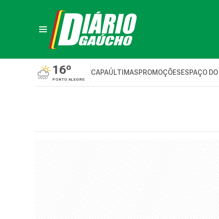
16º
CAPA
ÚLTIMAS
PROMOÇÕES
ESPAÇO DO
PORTO ALEGRE