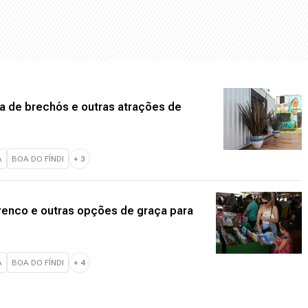
ra de brechós e outras atrações de
A
BOA DO FÍNDI
+
3
renco e outras opções de graça para
A
BOA DO FÍNDI
+
4