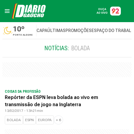
OUÇA
AO VIVO
10º
CAPA
ÚLTIMAS
PROMOÇÕES
ESPAÇO DO TRABAL
PORTO ALEGRE
NOTÍCIAS:
BOLADA
COISAS DA PROFISSÃO
Repórter da ESPN leva bolada ao vivo em
transmissão de jogo na Inglaterra
13/02/2017 - 13h21min
BOLADA
ESPN
EUROPA
+
6