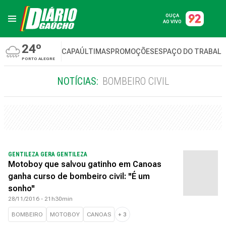
OUÇA
AO VIVO
24º
CAPA
ÚLTIMAS
PROMOÇÕES
ESPAÇO DO TRABAL
PORTO ALEGRE
NOTÍCIAS:
BOMBEIRO CIVIL
GENTILEZA GERA GENTILEZA
Motoboy que salvou gatinho em Canoas
ganha curso de bombeiro civil: "É um
sonho"
28/11/2016 - 21h30min
BOMBEIRO
MOTOBOY
CANOAS
+
3