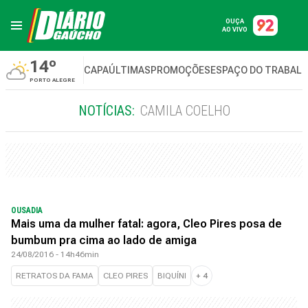
OUÇA
AO VIVO
14º
CAPA
ÚLTIMAS
PROMOÇÕES
ESPAÇO DO TRABAL
PORTO ALEGRE
NOTÍCIAS:
CAMILA COELHO
OUSADIA
Mais uma da mulher fatal: agora, Cleo Pires posa de
bumbum pra cima ao lado de amiga
24/08/2016 - 14h46min
RETRATOS DA FAMA
CLEO PIRES
BIQUÍNI
+
4