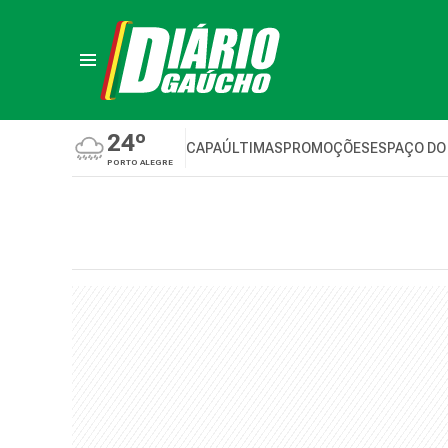
24º
CAPA
ÚLTIMAS
PROMOÇÕES
ESPAÇO DO
PORTO ALEGRE