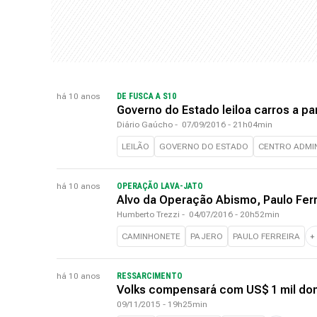
há 10 anos
DE FUSCA A S10
Governo do Estado leiloa carros a par
Diário Gaúcho
-
07/09/2016 - 21h04min
LEILÃO
GOVERNO DO ESTADO
CENTRO ADMIN
há 10 anos
OPERAÇÃO LAVA-JATO
Alvo da Operação Abismo, Paulo Ferr
Humberto Trezzi
-
04/07/2016 - 20h52min
CAMINHONETE
PAJERO
PAULO FERREIRA
+
há 10 anos
RESSARCIMENTO
Volks compensará com US$ 1 mil don
09/11/2015 - 19h25min