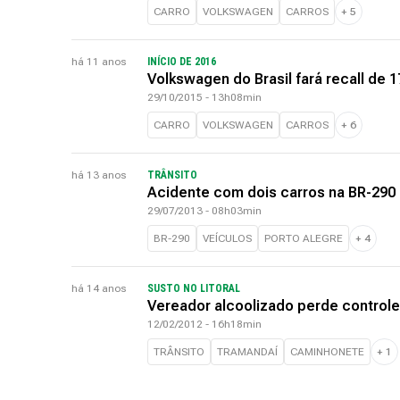
CARRO
VOLKSWAGEN
CARROS
+
5
há 11 anos
INÍCIO DE 2016
Volkswagen do Brasil fará recall de 
29/10/2015 - 13h08min
CARRO
VOLKSWAGEN
CARROS
+
6
há 13 anos
TRÂNSITO
Acidente com dois carros na BR-290 
29/07/2013 - 08h03min
BR-290
VEÍCULOS
PORTO ALEGRE
+
4
há 14 anos
SUSTO NO LITORAL
Vereador alcoolizado perde control
12/02/2012 - 16h18min
TRÂNSITO
TRAMANDAÍ
CAMINHONETE
+
1