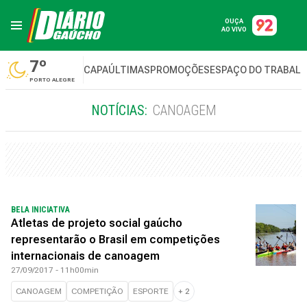
OUÇA
AO VIVO
7º
CAPA
ÚLTIMAS
PROMOÇÕES
ESPAÇO DO TRABAL
PORTO ALEGRE
NOTÍCIAS:
CANOAGEM
BELA INICIATIVA
Atletas de projeto social gaúcho
representarão o Brasil em competições
internacionais de canoagem
27/09/2017 - 11h00min
CANOAGEM
COMPETIÇÃO
ESPORTE
+
2