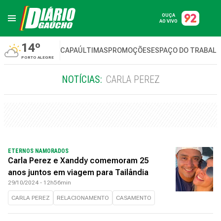
OUÇA
AO VIVO
14º
CAPA
ÚLTIMAS
PROMOÇÕES
ESPAÇO DO TRABAL
PORTO ALEGRE
NOTÍCIAS:
CARLA PEREZ
ETERNOS NAMORADOS
Carla Perez e Xanddy comemoram 25
anos juntos em viagem para Tailândia
29/10/2024 - 12h56min
CARLA PEREZ
RELACIONAMENTO
CASAMENTO