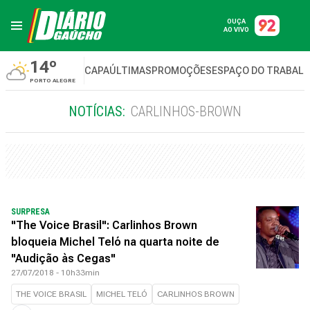
OUÇA
AO VIVO
14º
CAPA
ÚLTIMAS
PROMOÇÕES
ESPAÇO DO TRABAL
PORTO ALEGRE
NOTÍCIAS:
CARLINHOS-BROWN
SURPRESA
"The Voice Brasil": Carlinhos Brown
bloqueia Michel Teló na quarta noite de
"Audição às Cegas"
27/07/2018 - 10h33min
THE VOICE BRASIL
MICHEL TELÓ
CARLINHOS BROWN