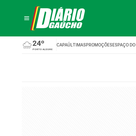
24º
CAPA
ÚLTIMAS
PROMOÇÕES
ESPAÇO DO
PORTO ALEGRE