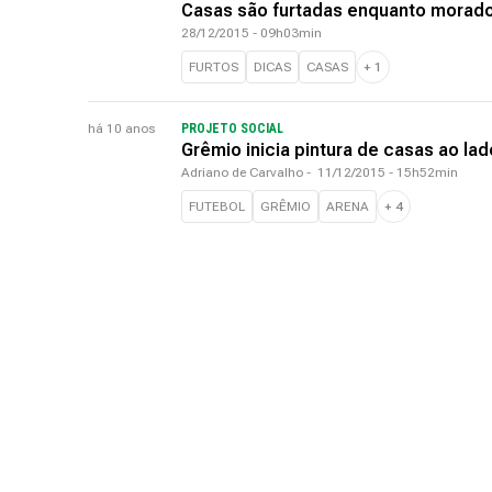
Casas são furtadas enquanto mora
28/12/2015 - 09h03min
FURTOS
DICAS
CASAS
+
1
há 10 anos
PROJETO SOCIAL
Grêmio inicia pintura de casas ao l
Adriano de Carvalho
-
11/12/2015 - 15h52min
FUTEBOL
GRÊMIO
ARENA
+
4