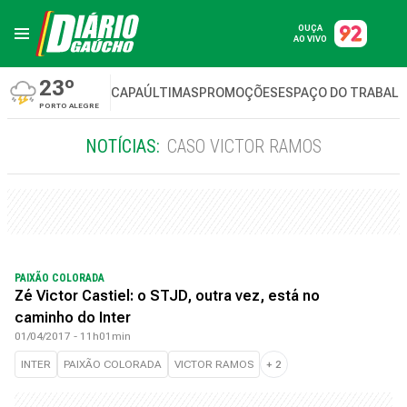
OUÇA
AO VIVO
23º
CAPA
ÚLTIMAS
PROMOÇÕES
ESPAÇO DO TRABAL
PORTO ALEGRE
NOTÍCIAS:
CASO VICTOR RAMOS
PAIXÃO COLORADA
Zé Victor Castiel: o STJD, outra vez, está no
caminho do Inter
01/04/2017 - 11h01min
INTER
PAIXÃO COLORADA
VICTOR RAMOS
+
2