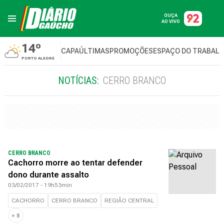
OUÇA
AO VIVO
14º
CAPA
ÚLTIMAS
PROMOÇÕES
ESPAÇO DO TRABAL
PORTO ALEGRE
NOTÍCIAS:
CERRO BRANCO
CERRO BRANCO
Cachorro morre ao tentar defender
dono durante assalto
03/02/2017 - 19h53min
CACHORRO
CERRO BRANCO
REGIÃO CENTRAL
+
8