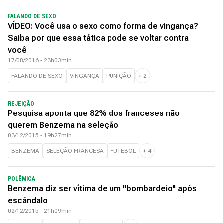
FALANDO DE SEXO
VÍDEO: Você usa o sexo como forma de vingança?
Saiba por que essa tática pode se voltar contra
você
17/08/2016 - 23h03min
FALANDO DE SEXO
VINGANÇA
PUNIÇÃO
+
2
REJEIÇÃO
Pesquisa aponta que 82% dos franceses não
querem Benzema na seleção
03/12/2015 - 19h27min
BENZEMA
SELEÇÃO FRANCESA
FUTEBOL
+
4
POLÊMICA
Benzema diz ser vítima de um "bombardeio" após
escândalo
02/12/2015 - 21h09min