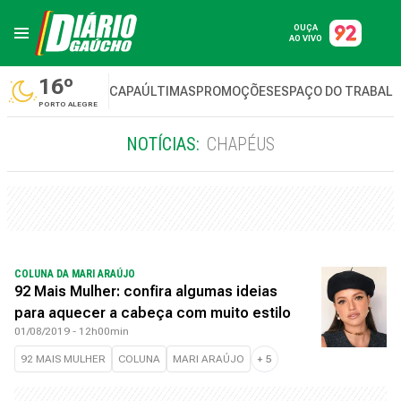
OUÇA
AO VIVO
16º
CAPA
ÚLTIMAS
PROMOÇÕES
ESPAÇO DO TRABAL
PORTO ALEGRE
NOTÍCIAS:
CHAPÉUS
COLUNA DA MARI ARAÚJO
92 Mais Mulher: confira algumas ideias
para aquecer a cabeça com muito estilo
01/08/2019 - 12h00min
92 MAIS MULHER
COLUNA
MARI ARAÚJO
+
5