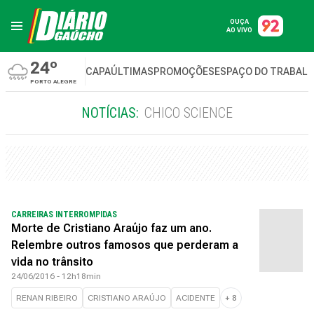
OUÇA
AO VIVO
24º
CAPA
ÚLTIMAS
PROMOÇÕES
ESPAÇO DO TRABAL
PORTO ALEGRE
NOTÍCIAS:
CHICO SCIENCE
CARREIRAS INTERROMPIDAS
Morte de Cristiano Araújo faz um ano.
Relembre outros famosos que perderam a
vida no trânsito
24/06/2016 - 12h18min
RENAN RIBEIRO
CRISTIANO ARAÚJO
ACIDENTE
+
8