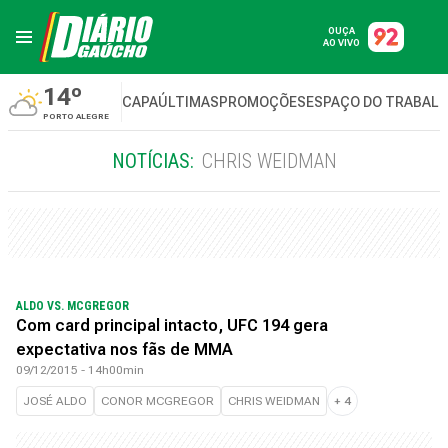
OUÇA
AO VIVO
14º
CAPA
ÚLTIMAS
PROMOÇÕES
ESPAÇO DO TRABAL
PORTO ALEGRE
NOTÍCIAS:
CHRIS WEIDMAN
ALDO VS. MCGREGOR
Com card principal intacto, UFC 194 gera
expectativa nos fãs de MMA
09/12/2015 - 14h00min
JOSÉ ALDO
CONOR MCGREGOR
CHRIS WEIDMAN
+
4