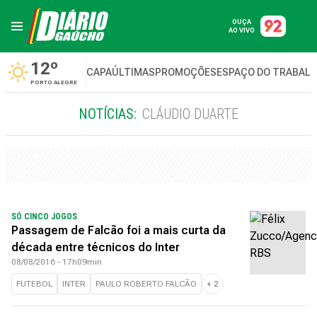
OUÇA
AO VIVO
12º
CAPA
ÚLTIMAS
PROMOÇÕES
ESPAÇO DO TRABAL
PORTO ALEGRE
NOTÍCIAS:
CLÁUDIO DUARTE
SÓ CINCO JOGOS
Passagem de Falcão foi a mais curta da
década entre técnicos do Inter
08/08/2016 - 17h09min
FUTEBOL
INTER
PAULO ROBERTO FALCÃO
+
2