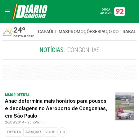
OUÇA
AO VIVO
24º
CAPA
ÚLTIMAS
PROMOÇÕES
ESPAÇO DO TRABAL
PORTO ALEGRE
NOTÍCIAS:
CONGONHAS
MAIOR OFERTA
Anac determina mais horários para pousos
e decolagens no Aeroporto de Congonhas,
em São Paulo
26/09/2014 - 20h59min
OFERTA
AVIAÇÃO
VOOS
+
3