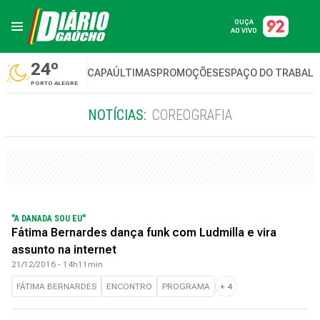
OUÇA
AO VIVO
24º
CAPA
ÚLTIMAS
PROMOÇÕES
ESPAÇO DO TRABAL
PORTO ALEGRE
NOTÍCIAS:
COREOGRAFIA
"A DANADA SOU EU"
Fátima Bernardes dança funk com Ludmilla e vira
assunto na internet
21/12/2016 - 14h11min
FÁTIMA BERNARDES
ENCONTRO
PROGRAMA
+
4