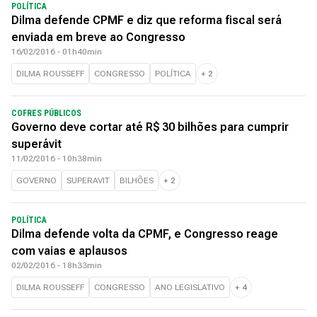
POLÍTICA
Dilma defende CPMF e diz que reforma fiscal será
enviada em breve ao Congresso
16/02/2016 - 01h40min
DILMA ROUSSEFF
CONGRESSO
POLÍTICA
+
2
COFRES PÚBLICOS
Governo deve cortar até R$ 30 bilhões para cumprir
superávit
11/02/2016 - 10h38min
GOVERNO
SUPERAVIT
BILHÕES
+
2
POLÍTICA
Dilma defende volta da CPMF, e Congresso reage
com vaias e aplausos
02/02/2016 - 18h33min
DILMA ROUSSEFF
CONGRESSO
ANO LEGISLATIVO
+
4