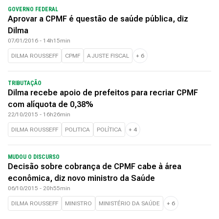
GOVERNO FEDERAL
Aprovar a CPMF é questão de saúde pública, diz
Dilma
07/01/2016 - 14h15min
DILMA ROUSSEFF
CPMF
AJUSTE FISCAL
+
6
TRIBUTAÇÃO
Dilma recebe apoio de prefeitos para recriar CPMF
com alíquota de 0,38%
22/10/2015 - 16h26min
DILMA ROUSSEFF
POLITICA
POLÍTICA
+
4
MUDOU O DISCURSO
Decisão sobre cobrança de CPMF cabe à área
econômica, diz novo ministro da Saúde
06/10/2015 - 20h55min
DILMA ROUSSEFF
MINISTRO
MINISTÉRIO DA SAÚDE
+
6