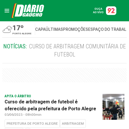
OUÇA
AO VIVO
17º
CAPA
ÚLTIMAS
PROMOÇÕES
ESPAÇO DO TRABAL
PORTO ALEGRE
NOTÍCIAS:
CURSO DE ARBITRAGEM COMUNITÁRIA DE
FUTEBOL
APITA O ÁRBITRO
Curso de arbitragem de futebol é
oferecido pela prefeitura de Porto Alegre
03/06/2023 - 08h00min
PREFEITURA DE PORTO ALEGRE
ARBITRAGEM