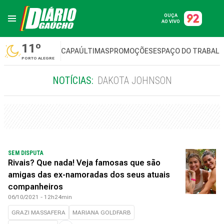
OUÇA
AO VIVO
11º
CAPA
ÚLTIMAS
PROMOÇÕES
ESPAÇO DO TRABAL
PORTO ALEGRE
NOTÍCIAS:
DAKOTA JOHNSON
SEM DISPUTA
Rivais? Que nada! Veja famosas que são
amigas das ex-namoradas dos seus atuais
companheiros
06/10/2021 - 12h24min
GRAZI MASSAFERA
MARIANA GOLDFARB