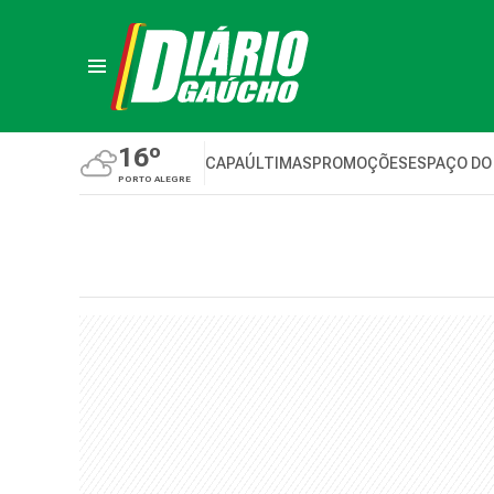
16º
CAPA
ÚLTIMAS
PROMOÇÕES
ESPAÇO DO
PORTO ALEGRE