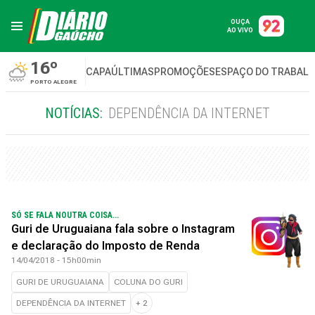
OUÇA
AO VIVO
16º
CAPA
ÚLTIMAS
PROMOÇÕES
ESPAÇO DO TRABAL
PORTO ALEGRE
NOTÍCIAS:
DEPENDÊNCIA DA INTERNET
SÓ SE FALA NOUTRA COISA...
Guri de Uruguaiana fala sobre o Instagram
e declaração do Imposto de Renda
14/04/2018 - 15h00min
GURI DE URUGUAIANA
COLUNA DO GURI
DEPENDÊNCIA DA INTERNET
+
2