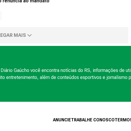
o renuncia ao mandato
EGAR MAIS
Diário Gaúcho você encontra notícias do RS, informações de uti
to entretenimento, além de conteúdos esportivos e jornalismo po
ANUNCIE
TRABALHE CONOSCO
TERMOS