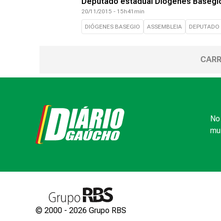
Deputado estadual Diógenes Basegi
20/11/2015 - 15h41min
DIÓGENES BASEGIO
ASSEMBLEIA
DEPUTADO
CARR
No 
mui
© 2000 -
2026
Grupo RBS