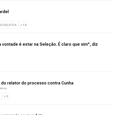
ardel
EGISLATIVA
+
14
vontade é estar na Seleção. É claro que sim", diz
do relator do processo contra Cunha
04min
A
+
5