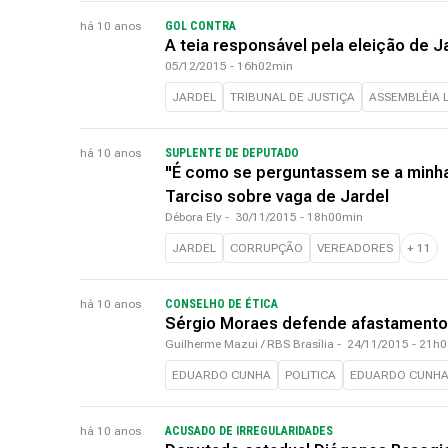
há 10 anos
GOL CONTRA
A teia responsável pela eleição de J
05/12/2015 - 16h02min
JARDEL
TRIBUNAL DE JUSTIÇA
ASSEMBLÉIA L
há 10 anos
SUPLENTE DE DEPUTADO
"É como se perguntassem se a minha 
Tarciso sobre vaga de Jardel
Débora Ely
-
30/11/2015 - 18h00min
JARDEL
CORRUPÇÃO
VEREADORES
+
11
há 10 anos
CONSELHO DE ÉTICA
Sérgio Moraes defende afastamento 
Guilherme Mazui / RBS Brasília
-
24/11/2015 - 21h
EDUARDO CUNHA
POLITICA
EDUARDO CUNH
há 10 anos
ACUSADO DE IRREGULARIDADES