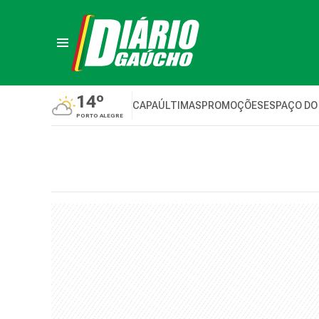
14º
CAPA
ÚLTIMAS
PROMOÇÕES
ESPAÇO DO
PORTO ALEGRE