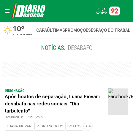
OUÇA
AO VIVO
10º
CAPA
ÚLTIMAS
PROMOÇÕES
ESPAÇO DO TRABAL
PORTO ALEGRE
NOTÍCIAS:
DESABAFO
INDIGNAÇÃO
Após boatos de separação, Luana Piovani
desabafa nas redes sociais: "Dia
turbulento"
02/08/2016 - 12h03min
LUANA PIOVANI
PEDRO SCOOBY
BOATOS
+
4