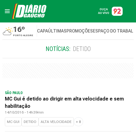
OUÇA
AO VIVO
16º
CAPA
ÚLTIMAS
PROMOÇÕES
ESPAÇO DO TRABAL
PORTO ALEGRE
NOTÍCIAS:
DETIDO
SÃO PAULO
MC Gui é detido ao dirigir em alta velocidade e sem
habilitação
14/10/2016 - 14h39min
MC GUI
DETIDO
ALTA VELOCIDADE
+
8