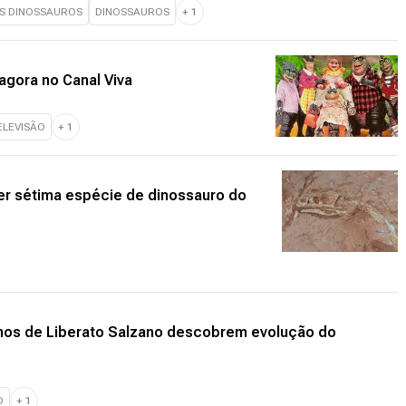
OS DINOSSAUROS
DINOSSAUROS
+
1
 agora no Canal Viva
ELEVISÃO
+
1
r sétima espécie de dinossauro do
unos de Liberato Salzano descobrem evolução do
O
+
1