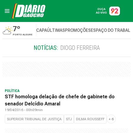
OUÇA
AO VIVO
7º
CAPA
ÚLTIMAS
PROMOÇÕES
ESPAÇO DO TRABAL
PORTO ALEGRE
NOTÍCIAS:
DIOGO FERREIRA
POLÍTICA
STF homologa delação de chefe de gabinete do
senador Delcídio Amaral
19/04/2016 - 00h09min
SUPERIOR TRIBUNAL DE JUSTIÇA
STJ
DILMA ROUSSEFF
+
6