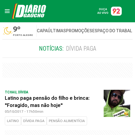
OUÇA
AO VIVO
9º
CAPA
ÚLTIMAS
PROMOÇÕES
ESPAÇO DO TRABAL
PORTO ALEGRE
NOTÍCIAS:
DÍVIDA PAGA
TCHAU, DÍVIDA
Latino paga pensão do filho e brinca:
"Foragido, mas não hoje"
05/10/2017 - 17h50min
LATINO
DÍVIDA PAGA
PENSÃO ALIMENTÍCIA