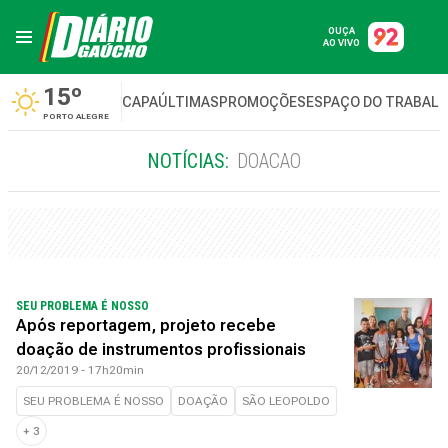
OUÇA
AO VIVO
15º
CAPA
ÚLTIMAS
PROMOÇÕES
ESPAÇO DO TRABAL
PORTO ALEGRE
NOTÍCIAS:
DOACAO
SEU PROBLEMA É NOSSO
Após reportagem, projeto recebe
doação de instrumentos profissionais
20/12/2019 - 17h20min
SEU PROBLEMA É NOSSO
DOAÇÃO
SÃO LEOPOLDO
+
3