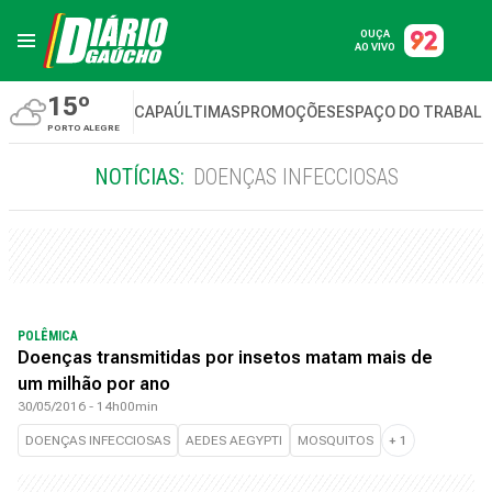
OUÇA
AO VIVO
15º
CAPA
ÚLTIMAS
PROMOÇÕES
ESPAÇO DO TRABAL
PORTO ALEGRE
NOTÍCIAS:
DOENÇAS INFECCIOSAS
POLÊMICA
Doenças transmitidas por insetos matam mais de
um milhão por ano
30/05/2016 - 14h00min
DOENÇAS INFECCIOSAS
AEDES AEGYPTI
MOSQUITOS
+
1