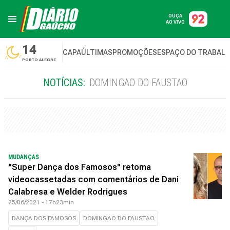
OUÇA
AO VIVO
14
CAPA
ÚLTIMAS
PROMOÇÕES
ESPAÇO DO TRABAL
PORTO ALEGRE
NOTÍCIAS:
DOMINGAO DO FAUSTAO
MUDANÇAS
"Super Dança dos Famosos" retoma
videocassetadas com comentários de Dani
Calabresa e Welder Rodrigues
25/06/2021 - 17h23min
DANÇA DOS FAMOSOS
DOMINGAO DO FAUSTAO