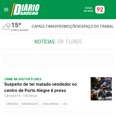
OUÇA
AO VIVO
15º
CAPA
ÚLTIMAS
PROMOÇÕES
ESPAÇO DO TRABAL
PORTO ALEGRE
NOTÍCIAS:
DR. FLORES
CRIME NA DOUTOR FLORES
Suspeito de ter matado vendedor no
centro de Porto Alegre é preso
14/10/2014 - 15h29min
CENTRO
ANDRADAS
JOALHERIA
+
6