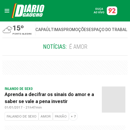
OUÇA
AO VIVO
15º
CAPA
ÚLTIMAS
PROMOÇÕES
ESPAÇO DO TRABAL
PORTO ALEGRE
NOTÍCIAS:
É AMOR
FALANDO DE SEXO
Aprenda a decifrar os sinais do amor e a
saber se vale a pena investir
01/01/2017 - 21h47min
FALANDO DE SEXO
AMOR
PAIXÃO
+
7